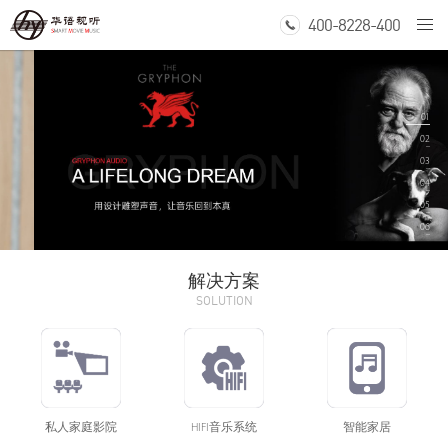
400-8228-400
Togg
navi
丹麦贵丰
01
02
GRYPHON
03
04
05
06
解决方案
SOLUTION
私人家庭影院
HIFI音乐系统
智能家居