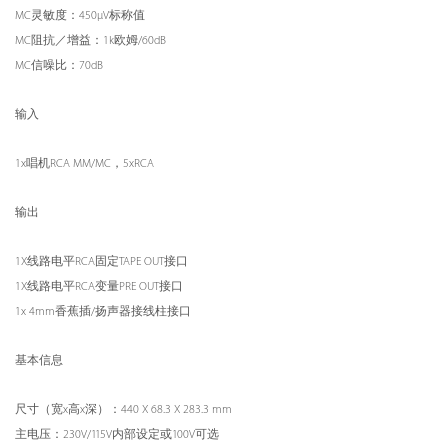
MC灵敏度：450µV标称值
MC阻抗／增益：1k欧姆/60dB
MC信噪比：70dB
输入
1x唱机RCA MM/MC，5xRCA
输出
1X线路电平RCA固定TAPE OUT接口
1X线路电平RCA变量PRE OUT接口
1x 4mm香蕉插/扬声器接线柱接口
基本信息
尺寸（宽x高x深）：440 X 68.3 X 283.3 mm
主电压：230V/115V内部设定或100V可选