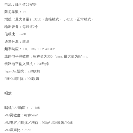
电流：峰间值25安培
阻尼系数：150
增益（最大音量）: 32dB（直接模式），42dB（正常模式）
输出设备：每通道2个
信噪比：82dB
通道分离：85dB
频率响应：+ 0, –1dB, 10Hz-40 kHz
线路电平灵敏度：标称值为300mVrms, 最大值为8V rms
线路电平输入阻抗：25k欧姆
Tape Out阻抗：220欧姆
PRE OUT阻抗：100欧姆
唱放
唱机RIAA响应：+/- 1dB
MM灵敏度：标称5mV
MM电容／阻抗／增益：100pF /50k欧姆/40dB
MM噪声比：75dB