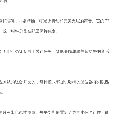
影响。
持安静和准确，非常精确，可减少抖动和完美无瑕的声音。它的 72
能，这个时钟总是在那里保持稳定。
1GB 的 RAM 专用于缓存任务、降低开路频率并帮助您的音乐
观测试的组合开发的，每种模式都提供独特的滤波器阵列以匹
能。
使用具有出色线性质量、热平衡和偏置到 A 类的小信号组件，能