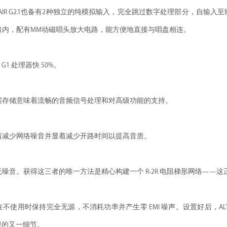
TAIR G2.1也备有2种独立的纯模拟输入，完全跳过数字处理部分，自
口内，配有MM动磁唱头放大电路，能方便地直接与唱盘相连。
la G1 处理器快 50%。
据存储意味着流畅的音频信号处理和对高级功能的支持。
着减少网络噪音并显着减少开路时间以提高音质。
音。获得这三者的唯一方法是精心构建一个 R-2R 电阻梯形网络——这正是我们为
使用时保持完全无源，不消耗功率并产生零 EMI 噪声。设置好后，ALTAIR
界限的又一细节。