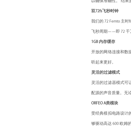
以确保准确性。 结果
双72fs飞秒时钟
我们的 72 Femt
飞秒周期——即 72
1GB 内存缓存
开放的网络连接和数据获
听起来更好。
灵活的过滤模式
灵活的过滤器模式可
配源的声音质量。无
ORFEO A类模块
受经典模拟电路设计的
够驱动高达 600 欧