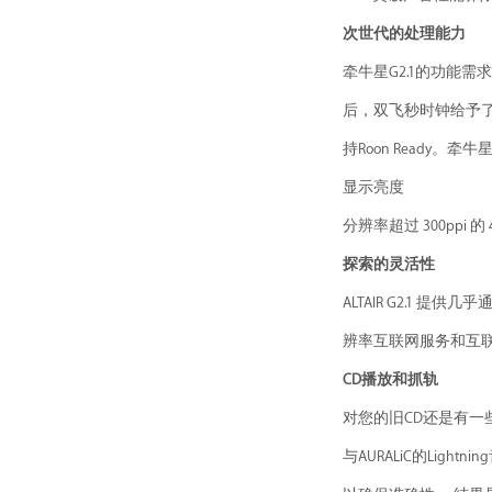
次世代的处理能力
牵牛星G2.1的功能
后，双飞秒时钟给予了时
持Roon Ready。牵牛星
显示亮度
分辨率超过 300pp
探索的灵活性
ALTAIR G2.1 
辨率互联网服务和互联网广播，
CD播放和抓轨
对您的旧CD还是有一些
与AURALiC的Li