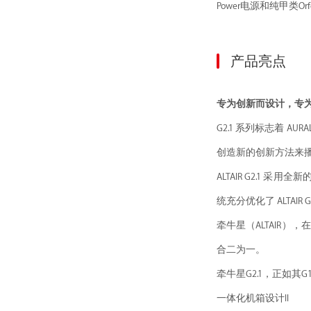
Power电源和纯甲类O
产品亮点
专为创新而设计，专
G2.1 系列标志着 
创造新的创新方法来播
ALTAIR G2.
统充分优化了 ALTA
牵牛星（ALTAIR
合二为一。
牵牛星G2.1，正如
一体化机箱设计II