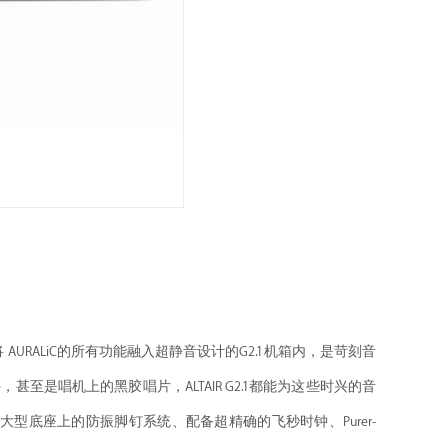
.1将 AURALiC的所有功能融入超静音设计的G2.1机箱内，是苛刻音
至是唱机上的黑胶唱片，ALTAIR G2.1都能为这些时兴的音
壳、大型底座上的防振脚钉系统、配备超精确的飞秒时钟、Purer-