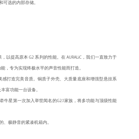
B连接和可选的内部存储。
，以提高原本 G2 系列的性能。在 AURALiC，我们一直致力于
新功能，专为实现终极水平的声音性能而打造。
低调的美感打造完美音质。铜质子外壳、大质量底座和增强型悬挂系
以及丰富功能一台设备。
。牵牛星第一次加入举世闻名的G2.1家族，将多功能与顶级性能
独有的、极静音的紧凑机箱内。