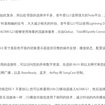
需求如此复杂，所以处理器的选择并不多。牵牛星G2.1选用强大的Tesla
基精确的信号，大大减少相关的抖动。牵牛星G2.1可以使用Lightning
ALTARI G2.1能够使用海量的流媒体服务，比如Qobuz、Tidal和Spotify Conn
i 的 4.0 英寸真彩色平面内切换显示器提供完整的操作反馈：播放状态、
提供几乎通用的连接性，可以访问您的所有数字资源。先进的 Wi-Fi 和以太网可将
以及 RoonReady、蓝牙、AirPlay 和 SongCast 控制。
留恋吗？ 不要担心; 您可以将通用USB CD驱动器接入ALTAIR G1，
ghtning音乐流媒体一样，CD播放功能也使用了相同的技术，减少抖动的内