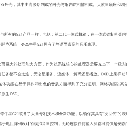
箱设计为双外壳，其中由高级铝制成的外壳与铜内层相辅相成。大质量底座和增强型四英尺多弹簧悬
构造与所有的G2.1产品一样，包括：第二代一体式机箱，在一体式铝制机
脚垫系统，令牵牛星G2.1拥有了静谧而崇高的音乐表现。
G2.1 强大而强大的处理能力方面，作为该系统核心的处理器需要充当下一个级别
任务都不会太难，无论是服务、流媒体、解码还是播放。DXD 上采样功能
功能在易于操作和出色的音质方面得到了充分证明。网络功能以高达 32 位、
和原生 DSD。
员，牵牛星G2.1装备了大量专利技术和全新功能，以确保其具有“次世代”
类似的、基于电阻阵列设计的模拟音量控制，无论连接任何输入源都可提供超安静