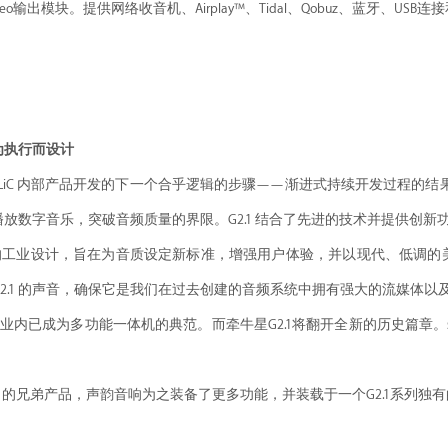
rfeo输出模块。提供网络收音机、Airplay™、Tidal、Qobuz、蓝牙、US
为执行而设计
AURALiC 内部产品开发的下一个合乎逻辑的步骤——渐进式持续开发过程的结果
放数字音乐，突破音频质量的界限。G2.1 结合了先进的技术并提供创
1 采用全新的工业设计，旨在为音质设定新标准，增强用户体验，并以现代、
IR G2.1 的声音，确保它是我们在过去创建的音频系统中拥有强大的流媒体
），在业内已成为多功能一体机的典范。而牵牛星G2.1将翻开全新的历史篇章
其G1的兄弟产品，声韵音响为之装备了更多功能，并装载于一个G2.1系列