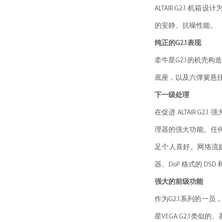
ALTAIR G2.1 机
的安静、抗噪性能。
纯正的G2.1表现
牵牛星G2.1的机壳
底座，以及六弹簧悬挂
下一级处理
在促进 ALTAIR 
理器的强大功能。任何
足个人喜好。网络流媒体
器、DoP 格式的 DSD 
强大的前级功能
作为G2.1系列的一
星VEGA G2.1