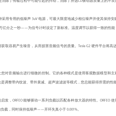
是消除了传输过程中可能引起的抖动，消除了所选CD驱动器质量上的不良
o 主时钟采用专用的低噪声 3uV 电源，可最大限度地减少相位噪声并使其保
 千万亿分之一秒——为信号计时设定了新标准。温度调节以获得一致的性
取容易产生噪音，从而损害音频信号的质量。Tesla G2 硬件平台将高达 
让您对音频输出进行细微的控制。它的各种模式是使用客观数据模型和主
论是调整带内纹波、带外衰减、超声波滤波等模式，您总能获得所需的性
启发，ORFEO 能够驱动一系列负载以匹配各种放大器的特性。ORFEO 
姆的负载，同时保持低噪声——开环失真小于 0.001%。