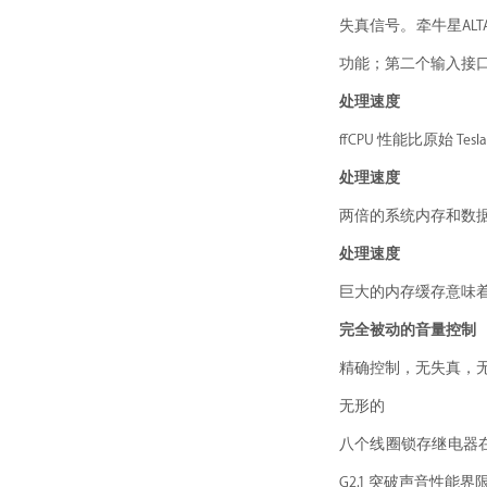
失真信号。牵牛星AL
功能；第二个输入接
处理速度
ffCPU 性能比原始 Tes
处理速度
两倍的系统内存和数
处理速度
巨大的内存缓存意味
完全被动的音量控制
精确控制，无失真，无噪
无形的
八个线圈锁存继电器在不
G2.1 突破声音性能