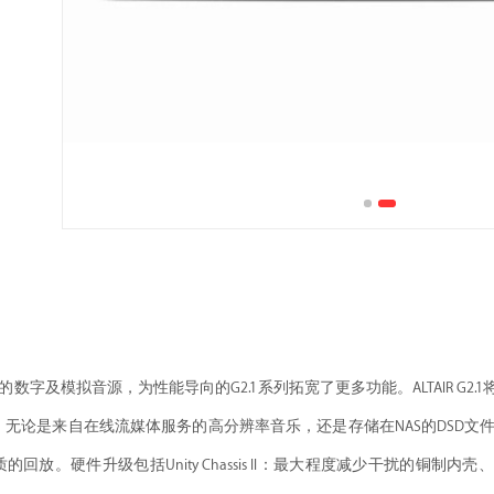
一个全能的数字及模拟音源，为性能导向的G2.1系列拓宽了更多功能。ALTAIR G2
无论是来自在线流媒体服务的高分辨率音乐，还是存储在NAS的DSD文件，甚
回放。硬件升级包括Unity Chassis II：最大程度减少干扰的铜制内