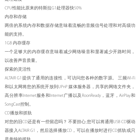
CPU性能比原来的特斯拉G1处理器快50%
内存和存储
两倍的系统内存和数据存储意味着流畅的音频信号处理和对高级功
能的支持。
1GB
内存缓存
一个足够大的内存缓存意味着减少网络噪音和显著减少开路时间，
以改善声音质量。
探索的灵活性
ALTAIR G1提供了通用的连接性，可访问您各种的数字源。 三频Wi-Fi
和以太网将您的系统开放到UPnP 媒体服务器，共享的网络文件夹，
高分辨率Internet服务和Internet广播以及RoonReady，蓝牙，AirPlay和
SongCast控制。
CD播放和抓轨
对您的旧CD还是有一些留恋吗？ 不要担心; 您可以将通用USB CD驱动
器接入ALTAIR G1，然后选择播放CD，可以在播放时进行CD抓轨或只
是单纯的抓轨。