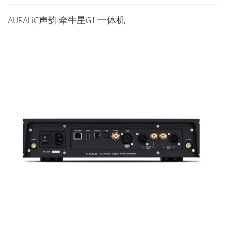
AURALiC声韵 牵牛星G1 一体机