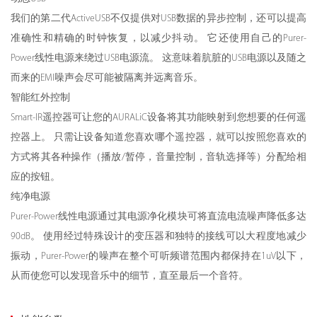
我们的第二代ActiveUSB不仅提供对USB数据的异步控制，还可以提高
准确性和精确的时钟恢复，以减少抖动。 它还使用自己的Purer-
Power线性电源来绕过USB电源流。 这意味着肮脏的USB电源以及随之
而来的EMI噪声会尽可能被隔离并远离音乐。
智能红外控制
Smart-IR遥控器可让您的AURALiC设备将其功能映射到您想要的任何遥
控器上。 只需让设备知道您喜欢哪个遥控器，就可以按照您喜欢的
方式将其各种操作（播放/暂停，音量控制，音轨选择等）分配给相
应的按钮。
纯净电源
Purer-Power线性电源通过其电源净化模块可将直流电流噪声降低多达
90dB。 使用经过特殊设计的变压器和独特的接线可以大程度地减少
振动，Purer-Power的噪声在整个可听频谱范围内都保持在1uV以下，
从而使您可以发现音乐中的细节，直至最后一个音符。