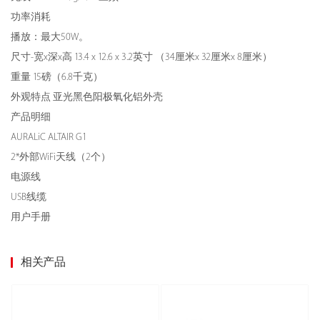
功率消耗
播放：最大50W。
尺寸-宽x深x高
13.4 x 12.6 x 3.2英寸 （34厘米x 32厘米x 8厘米）
重量
15磅（6.8千克）
外观特点
亚光黑色阳极氧化铝外壳
产品明细
AURALiC ALTAIR G1
2*外部WiFi天线（2个）
电源线
USB线缆
用户手册
相关产品