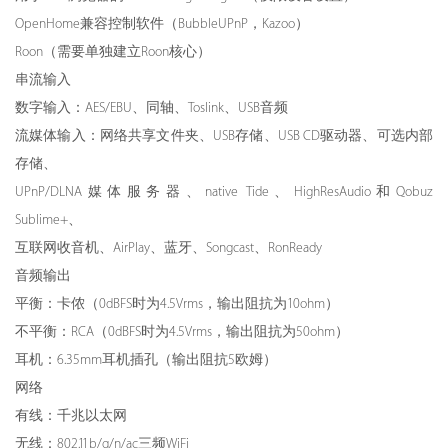
OpenHome兼容控制软件（BubbleUPnP，Kazoo）
Roon（需要单独建立Roon核心）
串流输入
数字输入：AES/EBU、同轴、Toslink、USB音频
流媒体输入：网络共享文件夹、USB存储、USB CD驱动器、可选内部
存储、
UPnP/DLNA媒体服务器、native Tide、HighResAudio和Qobuz
Sublime+、
互联网收音机、AirPlay、蓝牙、Songcast、RonReady
音频输出
平衡：卡侬（0dBFS时为4.5Vrms，输出阻抗为10ohm）
不平衡：RCA（0dBFS时为4.5Vrms，输出阻抗为50ohm）
耳机：6.35mm耳机插孔（输出阻抗5欧姆）
网络
有线：千兆以太网
无线：802.11b/g/n/ac三频WiFi