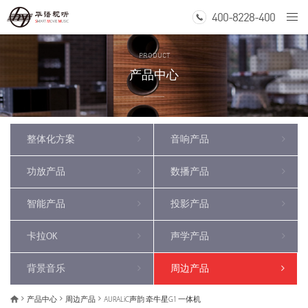
400-8228-400
Togg
navi
PRODUCT
产品中心
整体化方案
音响产品
功放产品
数播产品
智能产品
投影产品
卡拉OK
声学产品
背景音乐
周边产品
产品中心
周边产品
AURALiC声韵 牵牛星G1 一体机