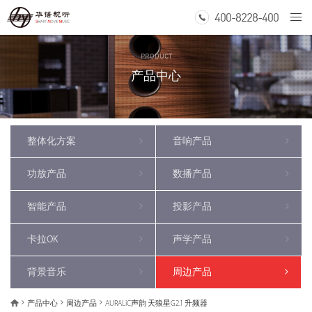
400-8228-400
Togg
navi
PRODUCT
产品中心
整体化方案
音响产品
功放产品
数播产品
智能产品
投影产品
卡拉OK
声学产品
背景音乐
周边产品
产品中心
周边产品
AURALiC声韵 天狼星G2.1 升频器