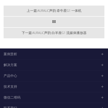
上一篇:AURALiC声韵 牵牛星G1 一体机
下一篇:AURALiC声韵 白羊座G1 流媒体播放器
案例赏析
解决方案
产品中心
技术支持
微信二维码