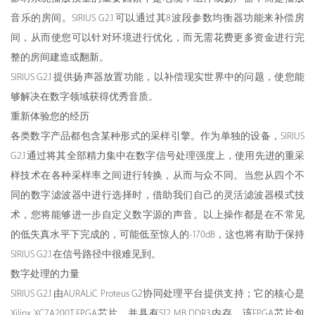
音乐的房间。SIRIUS G2.1可以通过其8波段参数均衡器功能来补偿房
间，从而使您可以针对环境进行优化，而无需花费更多资金进行完
整的房间建造或翻新。
SIRIUS G2.1提供扬声器放置功能，以补偿现实世界中的问题，使您能
够解决在数字领域获得优秀音质。
重新体验您的经历
各类数字产品都包含某种形式的采样引擎。作为单独的设备，SIRIUS
G2.1通过将其全部精力集中在数字信号处理强度上，使用先进的重采
样技术在各种采样率之间进行转换，从而与众不同。当您从四个不
同的数字滤波器中进行选择时，借助我们自己的灵活滤波器模式技
术，您将能够进一步自定义数字源的声音。以上操作都是在不常见
的低失真水平下完成的，可能低至惊人的-170dB，这也将有助于保持
SIRIUS G2.1在信号路径中很难见到。
数字处理的力量
SIRIUS G2.1由AURALiC Proteus G2协同处理平台提供支持；它的核心是
Xilinx XC7A200T FPGA芯片，并具有512 MB DDR3内存。该FPGA芯片包