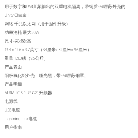
用于数字和USB音频输出的双重电流隔离，带铜质EMI屏蔽外壳的
Unity Chassis II
网络
千兆以太网（用于固件升级）
功率消耗
最大50W
尺寸-宽x深x高
13.4 x 12.6 x 3.7英寸（34厘米x 32厘米x 9.6厘米）
重量
121.0磅（9.5公斤）
产品表面
阳极氧化铝外壳，哑光黑，带EMI屏蔽铜罩。
产品明细
AURALiC SIRIUS G2.1升频器
电源线
USB电缆
Lightning-Link电缆
用户指南