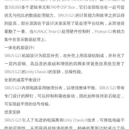
含200,000多个逻辑单元和740个DSP Slice，它们全部组合在一起可提
供无与伦比的数据处理能力。SIRIUS G2.1的计算能力和效率之所以得
到提高，部分原因在于设计决策采用了双处理平台结构，从而使容
量翻了一番。当AURALiC Tesla G1处理硬件控制时，Proteus G2将精力
集中在音乐数据处理上。
一体化机箱设计II
SIRIUS G2.1机箱设计为双层外壳，在外壳上用高级铝制成，并补充了
一层内层铜。高品质的基础和增强的四脚多弹簧悬挂系统完善了
SIRIUS G2.1的Unity Chassis II的安静，抗噪性能。
全新的减震平衡设计
SIRIUS G2.1内部电路采用物理分布，以增强整体平衡。SIRIUS G2.1带有
专门设计的脚钉，可以抑制和吸收振动，因此始终保持岩石稳定，
可实现超平滑的信号传输。
优美安静
SIRIUS G2.1引入了先进的电隔离和Unity Chassis II技术，可降低电磁干
扰的可能性，从而获得超纯净的声音。精确的重新计时减少了抖