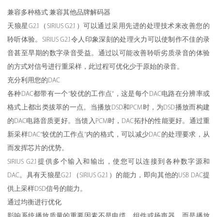
兼容多种格式 兼容其他品牌解码器
天狼星G2.1（SIRIUS G2.1）可以通过采用先进的处理技术来改善您的
聆听体验。SIRIUS G2.1令人印象深刻的处理火力可以使制作不佳的录
音甚至早期的数字录音受益。通过以可能改善聆听劣质录音的体验
的方式对信号进行重采样，此过程可优化少于原始的录音。
充分利用您的DAC
各种DAC都带有一个“较优的工作点”，这是每个DAC电路在分辨率或
格式上都出类拔萃的一点。当播放DSD和PCM时，为DSD播放而构建
的DAC电路音质更好。当馈入PCM时，DAC拓扑的性能更好。通过重
新采样DAC“较优的工作点”内的格式，可以减少DAC的处理要求，从
而发挥芯片的优势。
SIRIUS G2.1提供多个输入和输出，使您可以连接到各种数字源和
DAC。具有天狼星G2.1（SIRIUS G2.1）的能力，即向其他的USB DAC提
供上采样DSD信号的能力。
通过均衡进行优化
影响系统播放质量的重要因素不是电缆，组件或扬声器，而是播放