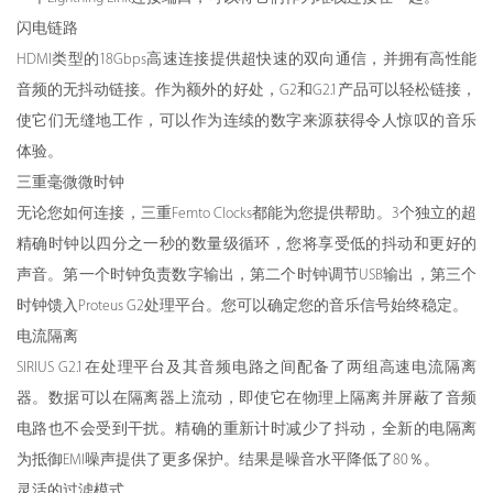
闪电链路
HDMI类型的18Gbps高速连接提供超快速的双向通信，并拥有高性能
音频的无抖动链接。作为额外的好处，G2和G2.1产品可以轻松链接，
使它们无缝地工作，可以作为连续的数字来源获得令人惊叹的音乐
体验。
三重毫微微时钟
无论您如何连接，三重Femto Clocks都能为您提供帮助。3个独立的超
精确时钟以四分之一秒的数量级循环，您将享受低的抖动和更好的
声音。第一个时钟负责数字输出，第二个时钟调节USB输出，第三个
时钟馈入Proteus G2处理平台。您可以确定您的音乐信号始终稳定。
电流隔离
SIRIUS G2.1在处理平台及其音频电路之间配备了两组高速电流隔离
器。数据可以在隔离器上流动，即使它在物理上隔离并屏蔽了音频
电路也不会受到干扰。精确的重新计时减少了抖动，全新的电隔离
为抵御EMI噪声提供了更多保护。结果是噪音水平降低了80％。
灵活的过滤模式